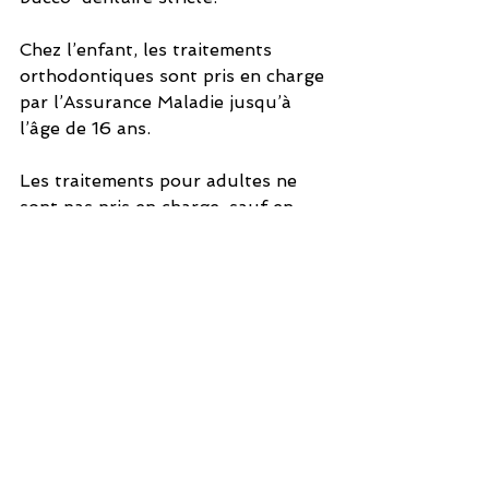
Chez l’enfant, les traitements 
orthodontiques sont pris en charge 
par l’Assurance Maladie jusqu’à 
l’âge de 16 ans.
Les traitements pour adultes ne 
sont pas pris en charge, sauf en 
préalable à un traitement 
chirurgical. Une demande auprès 
de votre organisme 
complémentaire peut être faite, en 
fonction de votre contrat.
traitement orthodontique
bagues
orthodontie